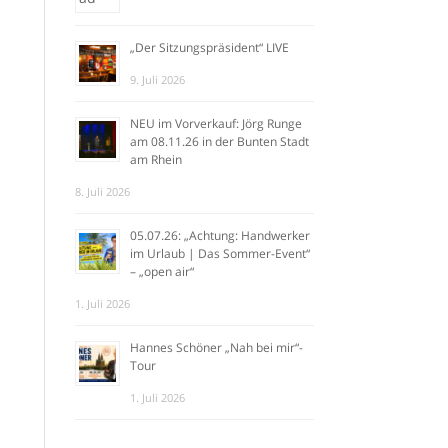
„Der Sitzungspräsident“ LIVE
9. Juli 2026
NEU im Vorverkauf: Jörg Runge
am 08.11.26 in der Bunten Stadt
am Rhein
8. Juli 2026
05.07.26: „Achtung: Handwerker
im Urlaub | Das Sommer-Event“
– „open air“
1. Juli 2026
Hannes Schöner „Nah bei mir“-
Tour
1. Juli 2026