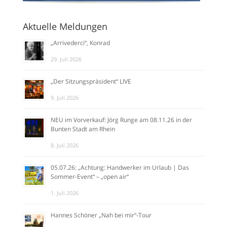
Aktuelle Meldungen
„Arrivederci“, Konrad
29. Juli 2026
„Der Sitzungspräsident“ LIVE
9. Juli 2026
NEU im Vorverkauf: Jörg Runge am 08.11.26 in der
Bunten Stadt am Rhein
8. Juli 2026
05.07.26: „Achtung: Handwerker im Urlaub | Das
Sommer-Event“ – „open air“
1. Juli 2026
Hannes Schöner „Nah bei mir“-Tour