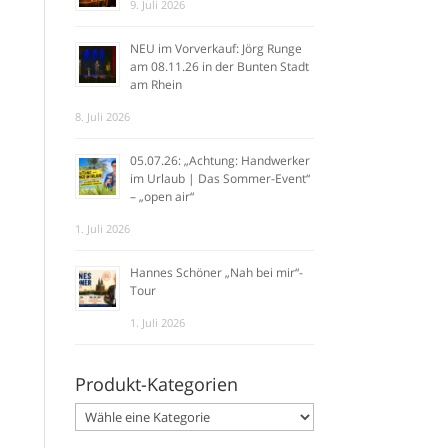
9. Juli 2026
NEU im Vorverkauf: Jörg Runge
am 08.11.26 in der Bunten Stadt
am Rhein
8. Juli 2026
05.07.26: „Achtung: Handwerker
im Urlaub | Das Sommer-Event“
– „open air“
1. Juli 2026
Hannes Schöner „Nah bei mir“-
Tour
1. Juli 2026
Produkt-Kategorien