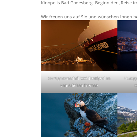
Kinopolis Bad Godesberg. Beginn der „Reise im
Wir freuen uns auf Sie und wünschen Ihnen h
Hurtigrutenschiff M/S Trollfjord im
Hurtigr
winterlichen Tromsø
H