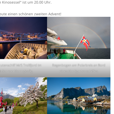
 Kinosessel“ ist um 20.00 Uhr.
eute einen schönen zweiten Advent!
utenschiff M/S Trollfjord im
Regenbogen am Polarkreis an Bord
afen von Honngisvåg
eines Hurtigrutenschiffes