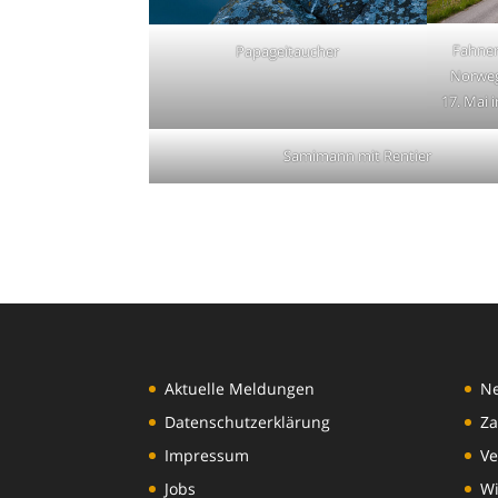
Fahne
Papageitaucher
Norweg
17. Mai 
Samimann mit Rentier
Aktuelle Meldungen
N
Datenschutzerklärung
Za
Impressum
Ve
Jobs
Wi