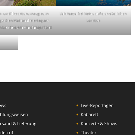
n- und Trachtenumzug zum
Sakrisøya bei Reine auf den südlichen
ischen Nationalfeiertag am
Lofoten
in Lofthus am Hardangerfjord
ews
Live-Reportagen
hlungsweisen
Kabarett
rsand & Lieferung
Konzerte & Shows
derruf
Theater