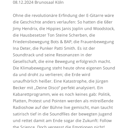
08.12.2024 Brunosaal Köln
Ohne die revolutionäre Erfindung der E-Gitarre wäre
die Geschichte anders verlaufen: So hatten die 68er
Jimy Hendrix, die Hippies Janis Joplin und Woodstock,
die Hausbesetzer Ton Steine Scherben, die
Friedensbewegung Bots & BAP, die Frauenbewegung
Ina Deter, die Punker Patti Smith. Es ist der
Soundtrack und seine Resonanzen in der
Gesellschaft, die eine Bewegung erfolgreich macht.
Die Klimabewegung steht heute ohne eigenen Sound
da und droht zu verlieren; die Erde wird
unaufhörlich heißer. Eine Katastrophe, die Jürgen
Becker mit „Deine Disco“ perfekt analysiert. Ein
Kabarettprogramm, wie es noch keines gab: Politik,
Platten, Protest und Pointen werden als mitreißende
Radioshow auf der Bühne live gemischt, man taucht
satirisch tief in die Soundfiles der bewegten Jugend
und rettet damit am Ende sogar die Zukunft: Follow
the Science. Doch vergesst die Emotionen nicht!