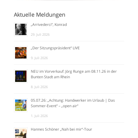
Aktuelle Meldungen
„Arrivederci“, Konrad
29. Juli 2026
„Der Sitzungspräsident“ LIVE
9. Juli 2026
NEU im Vorverkauf: Jörg Runge am 08.11.26 in der
Bunten Stadt am Rhein
8. Juli 2026
05.07.26: „Achtung: Handwerker im Urlaub | Das
Sommer-Event“ – „open air“
1. Juli 2026
Hannes Schöner „Nah bei mir“-Tour