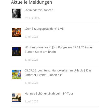
Aktuelle Meldungen
„Arrivederci“, Konrad
29. Juli 2026
„Der Sitzungspräsident“ LIVE
9. Juli 2026
NEU im Vorverkauf: Jörg Runge am 08.11.26 in der
Bunten Stadt am Rhein
8. Juli 2026
05.07.26: „Achtung: Handwerker im Urlaub | Das
Sommer-Event“ – „open air“
1. Juli 2026
Hannes Schöner „Nah bei mir“-Tour
1. Juli 2026