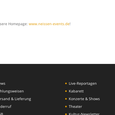
unsere Homepage:
www.neissen-events.de
!
ews
Live-Reportagen
hlungsweisen
Kabarett
rsand & Lieferung
Konzerte & Shows
derruf
Theater
GB
Kultur-Newsletter