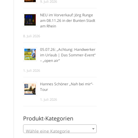
9. Juli 2026
NEU im Vorverkauf: Jörg Runge
am 08.11.26 in der Bunten Stadt
am Rhein
8. Juli 2026
05.07.26: „Achtung: Handwerker
im Urlaub | Das Sommer-Event“
– „open air“
1. Juli 2026
Hannes Schöner „Nah bei mir“-
Tour
1. Juli 2026
Produkt-Kategorien
Wähle eine Kategorie