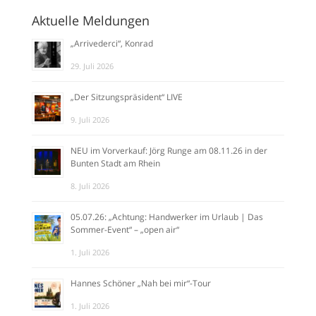
Aktuelle Meldungen
„Arrivederci“, Konrad
29. Juli 2026
„Der Sitzungspräsident“ LIVE
9. Juli 2026
NEU im Vorverkauf: Jörg Runge am 08.11.26 in der
Bunten Stadt am Rhein
8. Juli 2026
05.07.26: „Achtung: Handwerker im Urlaub | Das
Sommer-Event“ – „open air“
1. Juli 2026
Hannes Schöner „Nah bei mir“-Tour
1. Juli 2026