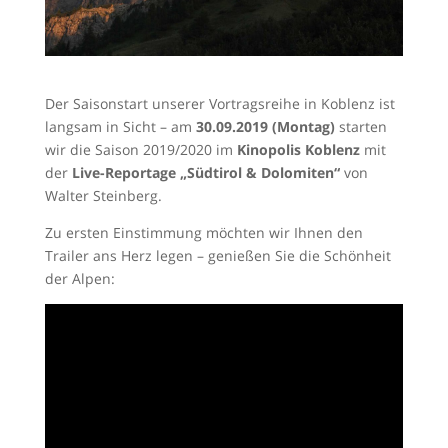
Der Saisonstart unserer Vortragsreihe in Koblenz ist
langsam in Sicht – am
30.09.2019 (Montag)
starten
wir die Saison 2019/2020 im
Kinopolis Koblenz
mit
der
Live-Reportage „Südtirol & Dolomiten“
von
Walter Steinberg.
Zu ersten Einstimmung möchten wir Ihnen den
Trailer ans Herz legen – genießen Sie die Schönheit
der Alpen: