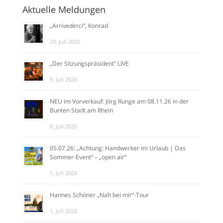
Aktuelle Meldungen
„Arrivederci“, Konrad
29. Juli 2026
„Der Sitzungspräsident“ LIVE
9. Juli 2026
NEU im Vorverkauf: Jörg Runge am 08.11.26 in der
Bunten Stadt am Rhein
8. Juli 2026
05.07.26: „Achtung: Handwerker im Urlaub | Das
Sommer-Event“ – „open air“
1. Juli 2026
Hannes Schöner „Nah bei mir“-Tour
1. Juli 2026