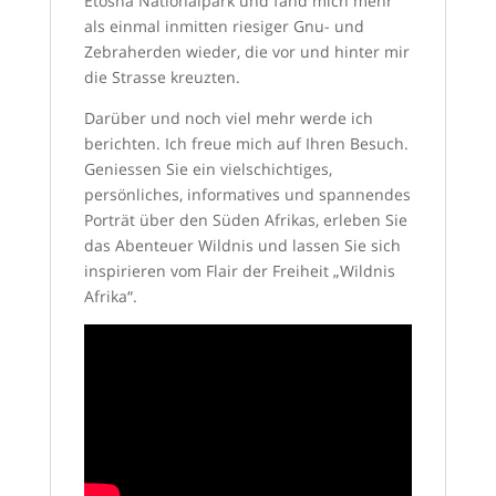
Etosha Nationalpark und fand mich mehr
als einmal inmitten riesiger Gnu- und
Zebraherden wieder, die vor und hinter mir
die Strasse kreuzten.
Darüber und noch viel mehr werde ich
berichten. Ich freue mich auf Ihren Besuch.
Geniessen Sie ein vielschichtiges,
persönliches, informatives und spannendes
Porträt über den Süden Afrikas, erleben Sie
das Abenteuer Wildnis und lassen Sie sich
inspirieren vom Flair der Freiheit „Wildnis
Afrika“.