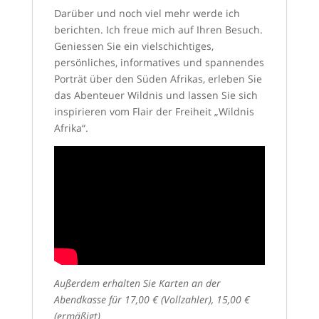
Darüber und noch viel mehr werde ich
berichten. Ich freue mich auf Ihren Besuch.
Geniessen Sie ein vielschichtiges,
persönliches, informatives und spannendes
Porträt über den Süden Afrikas, erleben Sie
das Abenteuer Wildnis und lassen Sie sich
inspirieren vom Flair der Freiheit „Wildnis
Afrika“.
Außerdem erhalten Sie Karten an der
Abendkasse für 17,00 € (Vollzahler), 15,00 €
(ermäßigt)