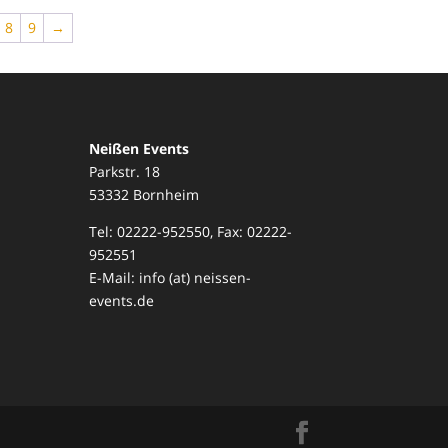
8
9
→
Neißen Events
Parkstr. 18
53332 Bornheim
Tel: 02222-952550, Fax: 02222-
952551
E-Mail: info (at) neissen-
events.de