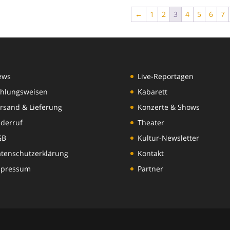
←
1
2
3
4
5
6
7
ews
Live-Reportagen
hlungsweisen
Kabarett
rsand & Lieferung
Konzerte & Shows
derruf
Theater
GB
Kultur-Newsletter
tenschutzerklärung
Kontakt
mpressum
Partner