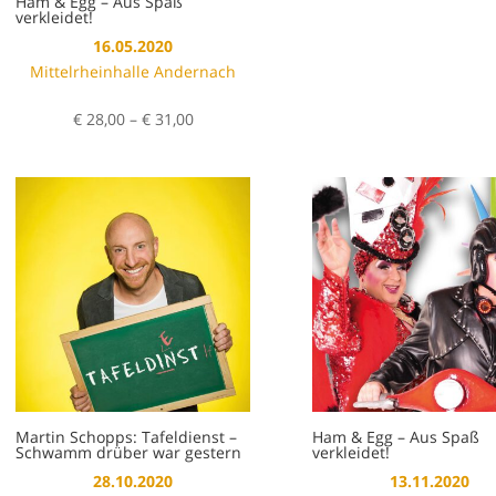
Ham & Egg – Aus Spaß
verkleidet!
16.05.2020
Mittelrheinhalle Andernach
Preisspanne:
€
28,00
–
€
31,00
€ 28,00
bis
€ 31,00
Martin Schopps: Tafeldienst –
Ham & Egg – Aus Spaß
Schwamm drüber war gestern
verkleidet!
28.10.2020
13.11.2020