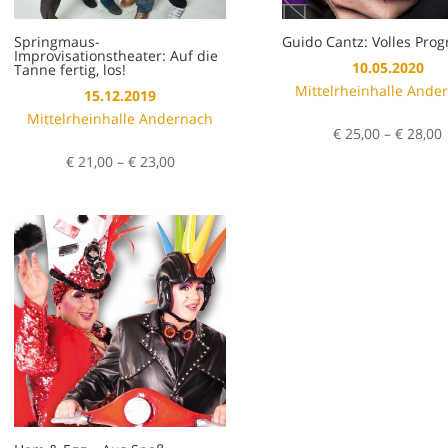
Springmaus-
Guido Cantz: Volles Pr
Improvisationstheater: Auf die
10.05.2020
Tanne fertig, los!
Mittelrheinhalle Ande
15.12.2019
Mittelrheinhalle Andernach
€
25,00
–
€
28,00
Preisspanne:
€
21,00
–
€
23,00
€ 21,00
bis
€ 23,00