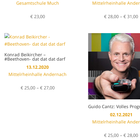
Gesamtschule Much
Mittelrheinhalle Ande
€
23,00
€
28,00
–
€
31,00
Konrad Beikircher –
#Beethoven- dat dat dat darf
13.12.2020
Mittelrheinhalle Andernach
Preisspanne:
€
25,00
–
€
27,00
€ 25,00
bis
Guido Cantz: Volles Pr
€ 27,00
02.12.2021
Mittelrheinhalle Ande
€
25,00
–
€
28,00