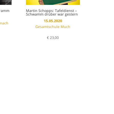
ogramm
Martin Schopps: Tafeldienst –
Schwamm drüber war gestern
15.05.2020
rnach
Gesamtschule Much
Preisspanne:
€
23,00
€ 25,00
bis
€ 28,00