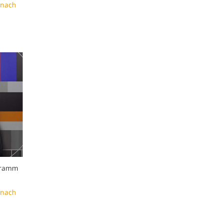
rnach
Preisspanne:
€ 28,00
bis
€ 31,00
ogramm
rnach
Preisspanne: