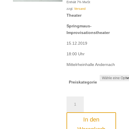
€ 21,00
Enthält 7% MwSt
bis
zzgl.
Versand
€ 23,00
Theater
Springmaus-
Improvisationstheater
15.12.2019
18:00 Uhr
Mittelrheinhalle Andernach
Preiskategorie
Springmaus-
Improvisationstheater:
Auf
In den
die
Tanne