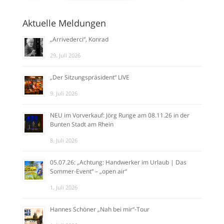
Aktuelle Meldungen
„Arrivederci“, Konrad
29. Juli 2026
„Der Sitzungspräsident“ LIVE
9. Juli 2026
NEU im Vorverkauf: Jörg Runge am 08.11.26 in der
Bunten Stadt am Rhein
8. Juli 2026
05.07.26: „Achtung: Handwerker im Urlaub | Das
Sommer-Event“ – „open air“
1. Juli 2026
Hannes Schöner „Nah bei mir“-Tour