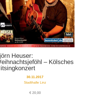
jörn Heuser:
eihnachtsjeföhl – Kölsches
itsingkonzert
30.11.2017
Stadthalle Linz
€
20,00