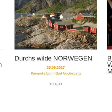
Durchs wilde NORWEGEN
B
n
W
25.09.2017
M
Kinopolis Bonn-Bad Godesberg
€
14,00