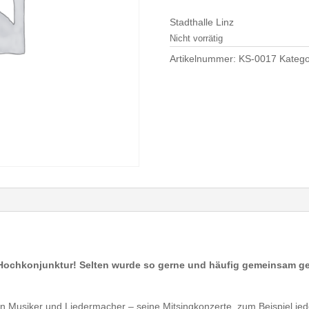
Stadthalle Linz
Nicht vorrätig
Artikelnummer:
KS-0017
Katego
t Hochkonjunktur! Selten wurde so gerne und häufig gemeinsam g
chen Musiker und Liedermacher – seine Mitsingkonzerte, zum Beispiel j