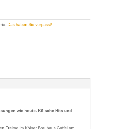
rie:
Das haben Sie verpasst!
esungen wie heute. Kölsche Hits und
eden Freitag im Kölner Brauhaus Gaffel am