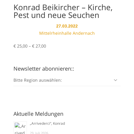
Konrad Beikircher – Kirche,
Pest und neue Seuchen
27.03.2022
Mittelrheinhalle Andernach
Preisspanne:
€
25,00
–
€
27,00
€ 25,00
bis
€ 27,00
Newsletter abonnieren::
Bitte Region auswählen:
Aktuelle Meldungen
„Arrivederci“, Konrad
29. Juli 2026