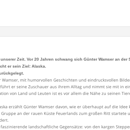
er unserer Zeit. Vor 20 Jahren schwang sich Günter Wamser an der 
cht er sein Ziel: Alaska.
zurückgelegt.
er Wamser, mit humorvollen Geschichten und eindrucksvollen Bild
tführt er seine Zuschauer aus ihrem Alltag und nimmt sie mit in e
tion von Land und Leuten ist es vor allem die Nähe zu seinen Ti
aska erzählt Günter Wamser davon, wie er überhaupt auf die Idee 
ne Gruppe an der rauen Küste Feuerlands zum großen Ritt startete
dert.
faszinierende landschaftliche Gegensätze: von den kargen Steppe