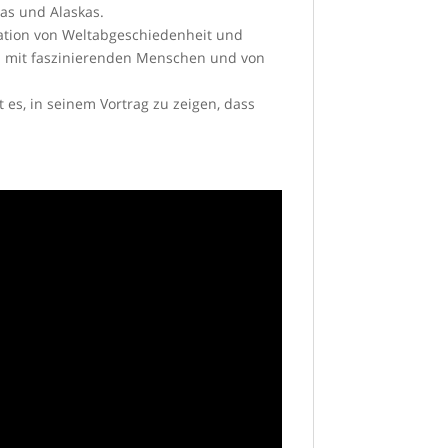
as und Alaskas.
ination von Weltabgeschiedenheit und
en mit faszinierenden Menschen und von
es, in seinem Vortrag zu zeigen, dass