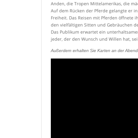
Anden, die Tropen Mittelamerikas, die mä
Auf dem Rücken der Pferde gelangte er in 
Freiheit. Das Reisen mit Pferden öffnete
den vielfältigen Sitten und Gebräuchen d
Das Publikum erwartet ein unterhaltsamer
jeder, der den Wunsch und Willen hat, se
Außerdem erhalten Sie Karten an der Abendka