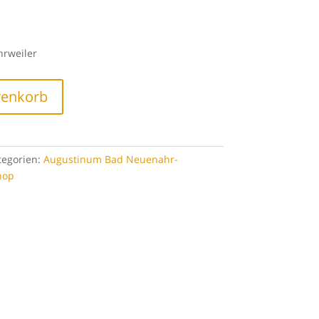
rweiler
renkorb
tegorien:
Augustinum Bad Neuenahr-
hop