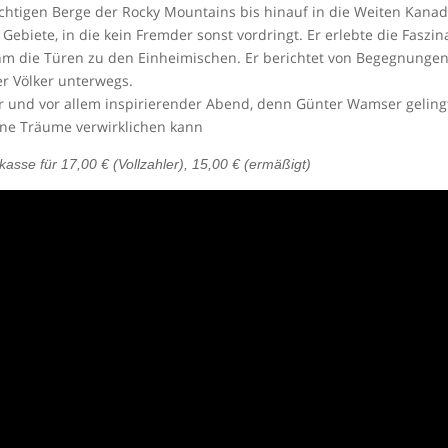
chtigen Berge der Rocky Mountains bis hinauf in die Weiten Kanad
Gebiete, in die kein Fremder sonst vordringt. Er erlebte die Fasz
 ihm die Türen zu den Einheimischen. Er berichtet von Begegnung
er Völker unterwegs.
 und vor allem inspirierender Abend, denn Günter Wamser gelingt 
ine Träume verwirklichen kann
sse für 17,00 € (Vollzahler), 15,00 € (ermäßigt)