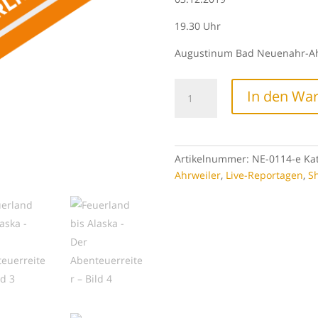
19.30 Uhr
Augustinum Bad Neuenahr-Ah
Feuerland
In den Wa
bis
Alaska
-
Der
Artikelnummer:
NE-0114-e
Ka
Abenteuerreiter
Ahrweiler
,
Live-Reportagen
,
S
Menge