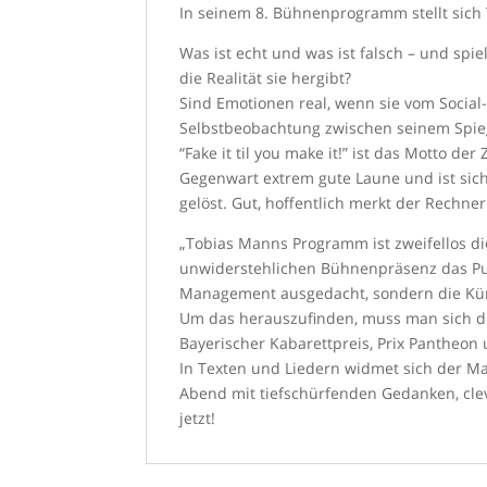
In seinem 8. Bühnenprogramm stellt sich 
Was ist echt und was ist falsch – und spi
die Realität sie hergibt?
Sind Emotionen real, wenn sie vom Socia
Selbstbeobachtung zwischen seinem Spieg
“Fake it til you make it!” ist das Motto d
Gegenwart extrem gute Laune und ist sich
gelöst. Gut, hoffentlich merkt der Rechne
„Tobias Manns Programm ist zweifellos die
unwiderstehlichen Bühnenpräsenz das Publ
Management ausgedacht, sondern die Künst
Um das herauszufinden, muss man sich den
Bayerischer Kabarettpreis, Prix Pantheon 
In Texten und Liedern widmet sich der 
Abend mit tiefschürfenden Gedanken, cle
jetzt!