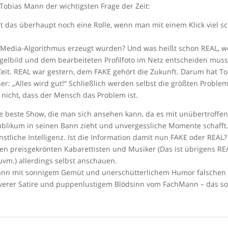
Tobias Mann der wichtigsten Frage der Zeit:
elt das überhaupt noch eine Rolle, wenn man mit einem Klick viel 
l-Media-Algorithmus erzeugt wurden? Und was heißt schon REAL, we
elbild und dem bearbeiteten Profilfoto im Netz entscheiden muss
er Zeit. REAL war gestern, dem FAKE gehört die Zukunft. Darum hat T
er: „Alles wird gut!“ Schließlich werden selbst die größten Probl
r nicht, dass der Mensch das Problem ist.
 beste Show, die man sich ansehen kann, da es mit unübertroffener
ikum in seinen Bann zieht und unvergessliche Momente schafft.“ 
liche Intelligenz. Ist die Information damit nun FAKE oder REAL?
 preisgekrönten Kabarettisten und Musiker (Das ist übrigens REA
uvm.) allerdings selbst anschauen.
Mann mit sonnigem Gemüt und unerschütterlichem Humor falschen
verer Satire und puppenlustigem Blödsinn vom FachMann – das soll