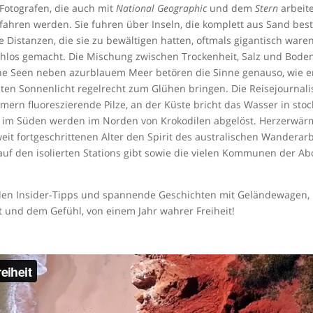
 Fotografen, die auch mit
National Geographic
und dem
Stern
arbeite
efahren werden. Sie fuhren über Inseln, die komplett aus Sand bes
Distanzen, die sie zu bewältigen hatten, oftmals gigantisch waren, 
achlos gemacht. Die Mischung zwischen Trockenheit, Salz und Bode
ne Seen neben azurblauem Meer betören die Sinne genauso, wie en
ten Sonnenlicht regelrecht zum Glühen bringen. Die Reisejournalis
n fluoreszierende Pilze, an der Küste bricht das Wasser in stock 
 im Süden werden im Norden von Krokodilen abgelöst. Herzerwär
eit fortgeschrittenen Alter den Spirit des australischen Wanderarbei
uf den isolierten Stations gibt sowie die vielen Kommunen der Abor
 vielen Insider-Tipps und spannende Geschichten mit Geländewagen
und dem Gefühl, von einem Jahr wahrer Freiheit!