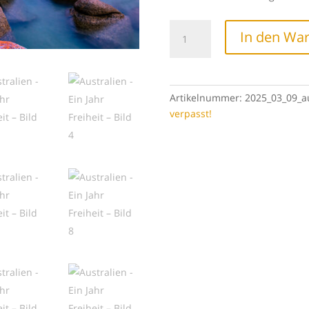
Australien
In den Wa
-
Ein
Jahr
Freiheit
Artikelnummer:
2025_03_09_au
Menge
verpasst!