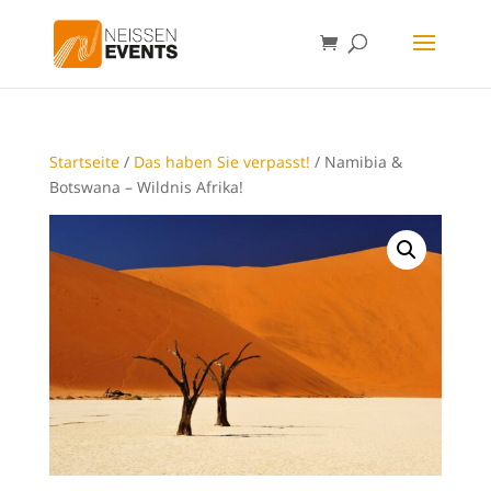
Startseite
/
Das haben Sie verpasst!
/ Namibia &
Botswana – Wildnis Afrika!