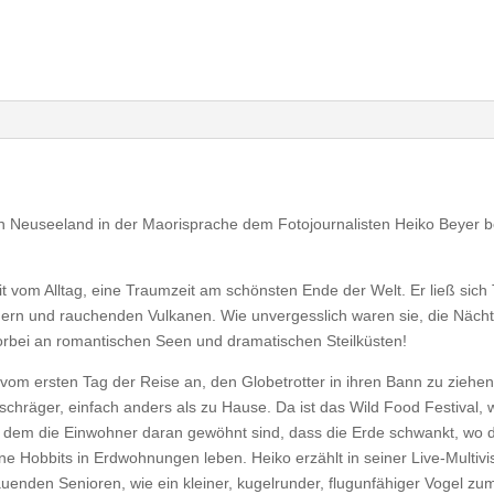
en Neuseeland in der Maorisprache dem Fotojournalisten Heiko Beyer be
t vom Alltag, eine Traumzeit am schönsten Ende der Welt. Er ließ sich
chern und rauchenden Vulkanen. Wie unvergesslich waren sie, die Näch
bei an romantischen Seen und dramatischen Steilküsten!
 vom ersten Tag der Reise an, den Globetrotter in ihren Bann zu ziehen.
, schräger, einfach anders als zu Hause. Da ist das Wild Food Festival, w
 in dem die Einwohner daran gewöhnt sind, dass die Erde schwankt, wo
eine Hobbits in Erdwohnungen leben. Heiko erzählt in seiner Live-Multi
uenden Senioren, wie ein kleiner, kugelrunder, flugunfähiger Vogel z