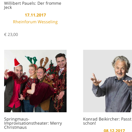
Willibert Pauels: Der fromme
Jeck
17.11.2017
Rheinforum Wesseling
€
23,00
Springmaus-
Konrad Beikircher: Passt
Improvisationstheater: Merry
schon!
Christmaus
08.12.2017