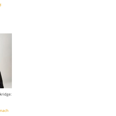
d
kridge:
rnach