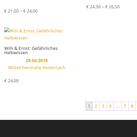
Preisspa
€
24,50
–
€
26,50
Preisspanne:
€
21,50
–
€
24,00
€ 24,50
€ 21,50
bis
bis
€ 26,50
€ 24,00
Willi & Ernst: Gefährliches
Halbwissen
29.04.2018
Mittelrheinhalle Andernach
€
24,00
1
2
3
4
…
7
8