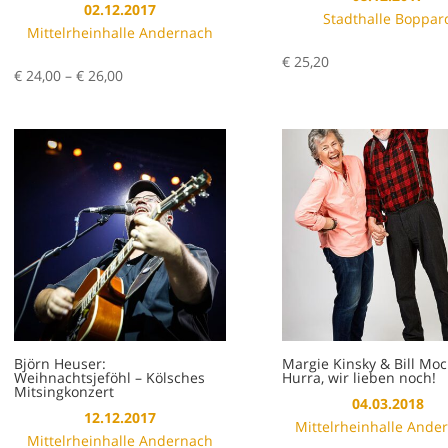
02.12.2017
Stadthalle Boppar
Mittelrheinhalle Andernach
€
25,20
Preisspanne:
€
24,00
–
€
26,00
€ 24,00
bis
€ 26,00
Björn Heuser:
Margie Kinsky & Bill Moc
Weihnachtsjeföhl – Kölsches
Hurra, wir lieben noch!
Mitsingkonzert
04.03.2018
12.12.2017
Mittelrheinhalle Ande
Mittelrheinhalle Andernach